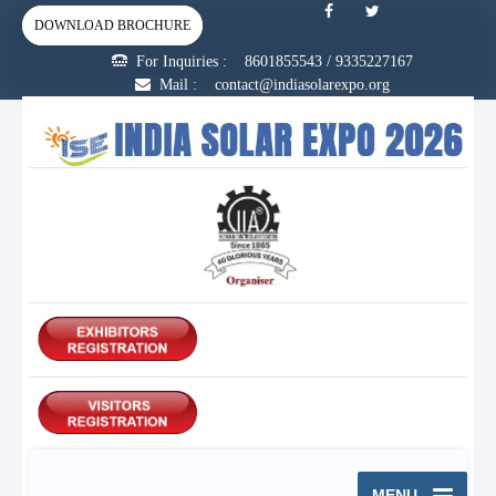
DOWNLOAD BROCHURE
For Inquiries :
8601855543
/
9335227167
Mail : contact@indiasolarexpo.org
MENU