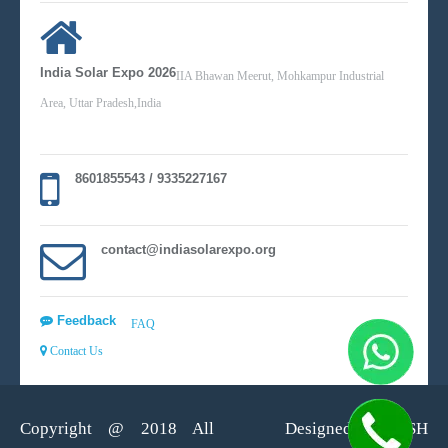
India Solar Expo 2026
IIA Bhawan Meerut, Mohkampur Industrial
Area, Uttar Pradesh,India
8601855543 / 9335227167
contact@indiasolarexpo.org
Feedback
FAQ
Contact Us
Copyright @ 2018 All
Designed By :
WISH